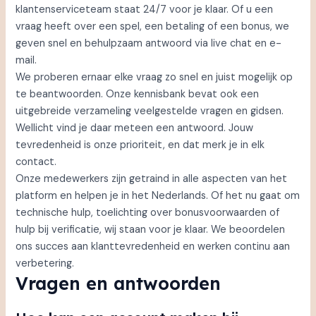
klantenserviceteam staat 24/7 voor je klaar. Of u een
vraag heeft over een spel, een betaling of een bonus, we
geven snel en behulpzaam antwoord via live chat en e-
mail.
We proberen ernaar elke vraag zo snel en juist mogelijk op
te beantwoorden. Onze kennisbank bevat ook een
uitgebreide verzameling veelgestelde vragen en gidsen.
Wellicht vind je daar meteen een antwoord. Jouw
tevredenheid is onze prioriteit, en dat merk je in elk
contact.
Onze medewerkers zijn getraind in alle aspecten van het
platform en helpen je in het Nederlands. Of het nu gaat om
technische hulp, toelichting over bonusvoorwaarden of
hulp bij verificatie, wij staan voor je klaar. We beoordelen
ons succes aan klanttevredenheid en werken continu aan
verbetering.
Vragen en antwoorden