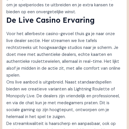
om je spelperiodes te uitbreiden en je extra kansen te
bieden op een onvergetelijke winst.
De Live Casino Ervaring
Voor het allerbeste casino-gevoel thuis ga je naar onze
live dealer sectie. Hier streamen we live tafels
rechtstreeks uit hoogwaardige studios naar je scherm. Je
doet mee met authentieke dealers, echte kaarten en
authentieke roulettewielen, allemaal in real-time. Het lijkt
alsof je midden in de actie zit, met alle comfort van online
spelen.
Ons live aanbod is uitgebreid. Naast standaardspellen
bieden we creatieve varianten als Lightning Roulette of
Monopoly Live. De dealers zijn vriendelijk en professioneel,
en via de chat kun je met medegamers praten. Dit is
sociale gaming op zijn hoogtepunt, ontworpen om je
helemaal in het spel te zuigen.
De streamkwaliteit is haarscherp en aanpasbaar, ook op