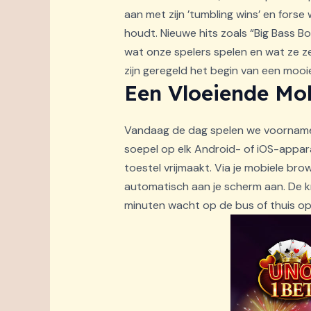
aan met zijn ’tumbling wins’ en fors
houdt. Nieuwe hits zoals “Big Bass B
wat onze spelers spelen en wat ze ze
zijn geregeld het begin van een mooi
Een Vloeiende Mo
Vandaag de dag spelen we voornameli
soepel op elk Android- of iOS-appara
toestel vrijmaakt. Via je mobiele bro
automatisch aan je scherm aan. De kn
minuten wacht op de bus of thuis op de