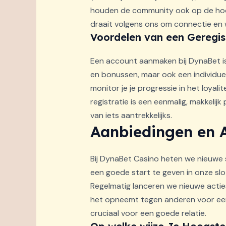
houden de community ook op de hoogt
draait volgens ons om connectie en w
Voordelen van een Geregis
Een account aanmaken bij DynaBet is r
en bonussen, maar ook een individuel
monitor je je progressie in het loyal
registratie is een eenmalig, makkelij
van iets aantrekkelijks.
Aanbiedingen en A
Bij DynaBet Casino heten we nieuwe 
een goede start te geven in onze slo
Regelmatig lanceren we nieuwe acties
het opneemt tegen anderen voor een
cruciaal voor een goede relatie.