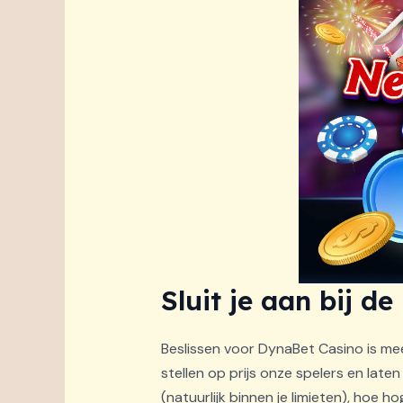
Sluit je aan bij 
Beslissen voor DynaBet Casino is m
stellen op prijs onze spelers en laten
(natuurlijk binnen je limieten), hoe h