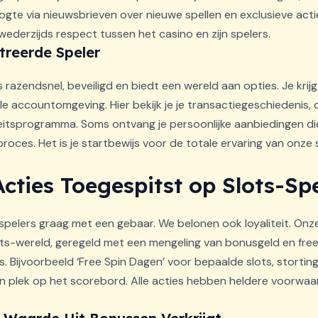
e via nieuwsbrieven over nieuwe spellen en exclusieve actie
ederzijds respect tussen het casino en zijn spelers.
treerde Speler
azendsnel, beveiligd en biedt een wereld aan opties. Je krijgt 
e accountomgeving. Hier bekijk je je transactiegeschiedenis, 
iteitsprogramma. Soms ontvang je persoonlijke aanbiedingen die
k proces. Het is je startbewijs voor de totale ervaring van onz
cties Toegespitst op Slots-Spe
spelers graag met een gebaar. We belonen ook loyaliteit. On
ts-wereld, geregeld met een mengeling van bonusgeld en free 
. Bijvoorbeeld ‘Free Spin Dagen’ voor bepaalde slots, storti
 plek op het scorebord. Alle acties hebben heldere voorwaa