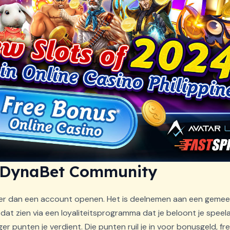
de DynaBet Community
eer dan een account openen. Het is deelnemen aan een gemee
 dat zien via een loyaliteitsprogramma dat je beloont je speelac
oger punten je verdient. Die punten ruil je in voor bonusgeld, 