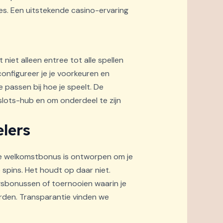
s. Een uitstekende casino-ervaring
niet alleen entree tot alle spellen
configureer je je voorkeuren en
 passen bij hoe je speelt. De
e slots-hub en om onderdeel te zijn
lers
ze welkomstbonus is ontworpen om je
spins. Het houdt op daar niet.
ngsbonussen of toernooien waarin je
rden. Transparantie vinden we