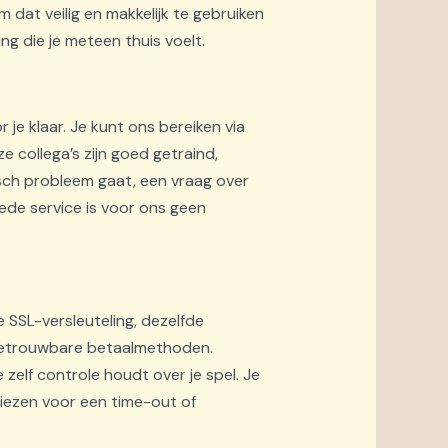
m dat veilig en makkelijk te gebruiken
g die je meteen thuis voelt.
je klaar. Je kunt ons bereiken via
e collega’s zijn goed getraind,
isch probleem gaat, een vraag over
oede service is voor ons geen
 SSL-versleuteling, dezelfde
n betrouwbare betaalmethoden.
elf controle houdt over je spel. Je
 kiezen voor een time-out of