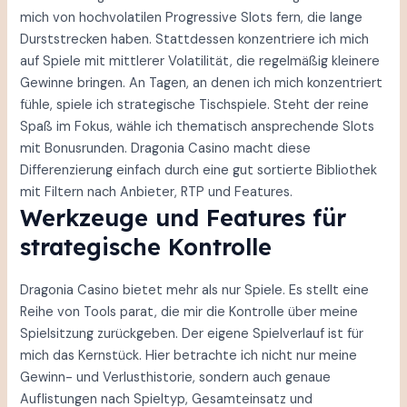
mich von hochvolatilen Progressive Slots fern, die lange
Durststrecken haben. Stattdessen konzentriere ich mich
auf Spiele mit mittlerer Volatilität, die regelmäßig kleinere
Gewinne bringen. An Tagen, an denen ich mich konzentriert
fühle, spiele ich strategische Tischspiele. Steht der reine
Spaß im Fokus, wähle ich thematisch ansprechende Slots
mit Bonusrunden. Dragonia Casino macht diese
Differenzierung einfach durch eine gut sortierte Bibliothek
mit Filtern nach Anbieter, RTP und Features.
Werkzeuge und Features für
strategische Kontrolle
Dragonia Casino bietet mehr als nur Spiele. Es stellt eine
Reihe von Tools parat, die mir die Kontrolle über meine
Spielsitzung zurückgeben. Der eigene Spielverlauf ist für
mich das Kernstück. Hier betrachte ich nicht nur meine
Gewinn- und Verlusthistorie, sondern auch genaue
Auflistungen nach Spieltyp, Gesamteinsatz und