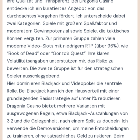
ihre Qualität und Transparenz. Bei Dragonia Casino
entdecke ich ein kuratiertes Angebot vor, das
durchdachtes Vorgehen fördert. Ich unterscheide dabei
zwei Kategorien: Spiele mit großem Spaßfaktor und
moderatem Gewinnpotenzial sowie Spiele, die taktisches
Können vergüten. Zur primären Gruppe zählen viele
moderne Video-Slots mit niedrigem RTP (über 96%), wie
“Book of Dead” oder “Gonzo’s Quest”. Ihre klaren
Volatilitätsangaben unterstützen mir, das Risiko zu
bewerten. Die zweite Gruppe ist für den strategischen
Spieler ausschlaggebend.
Hier dominieren Blackjack und Videopoker die zentrale
Rolle. Bei Blackjack kann ich den Hausvorteil mit einer
grundlegenden Basisstrategie auf unter 1% reduzieren.
Dragonia Casino bietet mehrere Varianten mit
ausgewogenen Regeln, etwa Blackjack-Auszahlungen von
3:2 und die Gelegenheit, nach einem Split zu doubeln. Ich
verwende die Demoversionen, um meine Entscheidungen
zu trainieren, ohne tatsächliches Geld zu riskieren. Beim