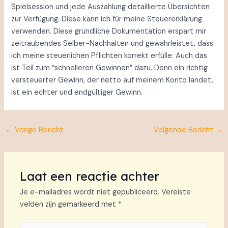
Spielsession und jede Auszahlung detaillierte Übersichten
zur Verfügung. Diese kann ich für meine Steuererklärung
verwenden. Diese gründliche Dokumentation erspart mir
zeitraubendes Selber-Nachhalten und gewährleistet, dass
ich meine steuerlichen Pflichten korrekt erfülle. Auch das
ist Teil zum “schnelleren Gewinnen” dazu. Denn ein richtig
versteuerter Gewinn, der netto auf meinem Konto landet,
ist ein echter und endgültiger Gewinn.
←
Vorige Bericht
Volgende Bericht
→
Laat een reactie achter
Je e-mailadres wordt niet gepubliceerd.
Vereiste
velden zijn gemarkeerd met
*
Typ