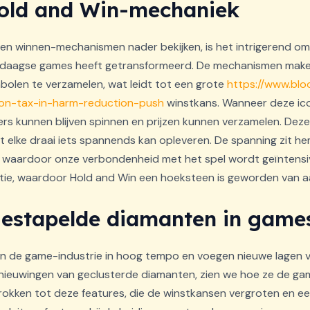
Hold and Win-mechaniek
n winnen-mechanismen nader bekijken, is het intrigerend om
daagse games heeft getransformeerd. De mechanismen maken
bolen te verzamelen, wat leidt tot een grote
https://www.blo
ion-tax-in-harm-reduction-push
winstkans. Wanneer deze ico
rs kunnen blijven spinnen en prijzen kunnen verzamelen. Dez
 elke draai iets spannends kan opleveren. De spanning zit he
waardoor onze verbondenheid met het spel wordt geïntensiv
ie, waardoor Hold and Win een hoeksteen is geworden van aa
estapelde diamanten in game
 de game-industrie in hoog tempo en voegen nieuwe lagen va
rnieuwingen van geclusterde diamanten, zien we hoe ze de g
okken tot deze features, die de winstkansen vergroten en e