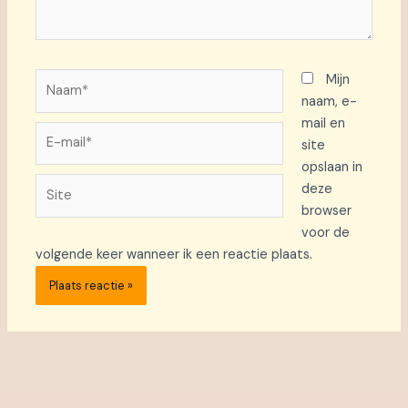
Naam*
Mijn
naam, e-
mail en
E-
site
mail*
opslaan in
Site
deze
browser
voor de
volgende keer wanneer ik een reactie plaats.