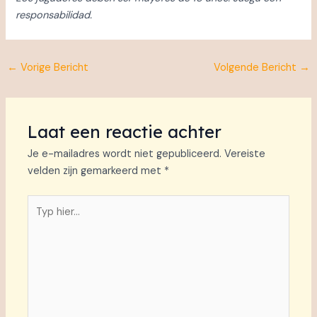
responsabilidad.
←
Vorige Bericht
Volgende Bericht
→
Laat een reactie achter
Je e-mailadres wordt niet gepubliceerd.
Vereiste
velden zijn gemarkeerd met
*
Typ
hier...