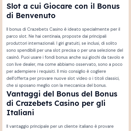
Slot a cui Giocare con il Bonus
di Benvenuto
Il bonus di Crazebets Casino è ideato specialmente per il
parco slot. Ne hai centinaia, proposte dai principali
produttori internazionali. I giri gratuiti, se inclusi, di solito
sono spendibili per una slot precisa o per una selezione del
casinò. Puoi usare i fondi bonus anche sui giochi da tavolo e
con live dealer, ma come abbiamo osservato, sono a poco
per adempiere i requisiti. Il mio consiglio è cogliere
dell’offerta per provare nuove slot video o i titoli classici,
che si sposano meglio con la meccanica del bonus.
Vantaggi del Bonus del Bonus
di Crazebets Casino per gli
Italiani
Il vantaggio principale per un cliente italiano è provare