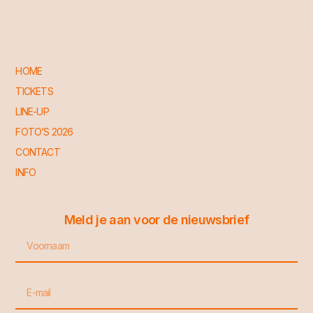
HOME
TICKETS
LINE-UP
FOTO’S 2026
CONTACT
INFO
Meld je aan voor de nieuwsbrief
Voornaam
Email