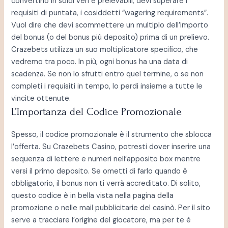
convertirlo in soldi veri e prelevabili, devi superare i
requisiti di puntata, i cosiddetti “wagering requirements”.
Vuol dire che devi scommettere un multiplo dell’importo
del bonus (o del bonus più deposito) prima di un prelievo.
Crazebets utilizza un suo moltiplicatore specifico, che
vedremo tra poco. In più, ogni bonus ha una data di
scadenza. Se non lo sfrutti entro quel termine, o se non
completi i requisiti in tempo, lo perdi insieme a tutte le
vincite ottenute.
L’Importanza del Codice Promozionale
Spesso, il codice promozionale è il strumento che sblocca
l’offerta. Su Crazebets Casino, potresti dover inserire una
sequenza di lettere e numeri nell’apposito box mentre
versi il primo deposito. Se ometti di farlo quando è
obbligatorio, il bonus non ti verrà accreditato. Di solito,
questo codice è in bella vista nella pagina della
promozione o nelle mail pubblicitarie del casinò. Per il sito
serve a tracciare l’origine del giocatore, ma per te è