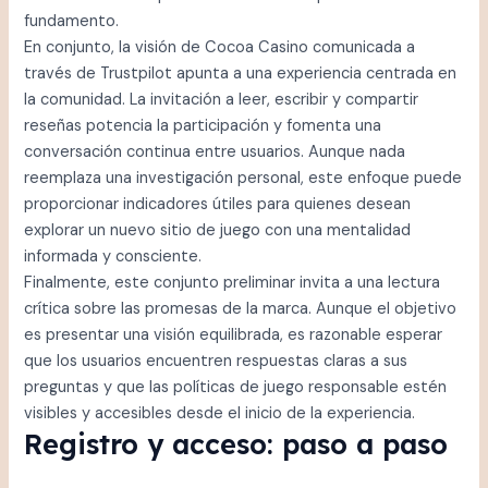
fundamento.
En conjunto, la visión de Cocoa Casino comunicada a
través de Trustpilot apunta a una experiencia centrada en
la comunidad. La invitación a leer, escribir y compartir
reseñas potencia la participación y fomenta una
conversación continua entre usuarios. Aunque nada
reemplaza una investigación personal, este enfoque puede
proporcionar indicadores útiles para quienes desean
explorar un nuevo sitio de juego con una mentalidad
informada y consciente.
Finalmente, este conjunto preliminar invita a una lectura
crítica sobre las promesas de la marca. Aunque el objetivo
es presentar una visión equilibrada, es razonable esperar
que los usuarios encuentren respuestas claras a sus
preguntas y que las políticas de juego responsable estén
visibles y accesibles desde el inicio de la experiencia.
Registro y acceso: paso a paso