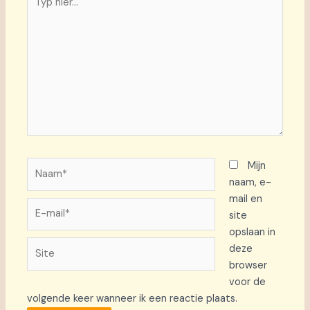
hier...
Naam*
Mijn
naam, e-
mail en
E-
site
mail*
opslaan in
Site
deze
browser
voor de
volgende keer wanneer ik een reactie plaats.