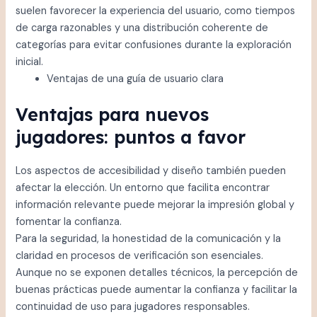
suelen favorecer la experiencia del usuario, como tiempos
de carga razonables y una distribución coherente de
categorías para evitar confusiones durante la exploración
inicial.
Ventajas de una guía de usuario clara
Ventajas para nuevos
jugadores: puntos a favor
Los aspectos de accesibilidad y diseño también pueden
afectar la elección. Un entorno que facilita encontrar
información relevante puede mejorar la impresión global y
fomentar la confianza.
Para la seguridad, la honestidad de la comunicación y la
claridad en procesos de verificación son esenciales.
Aunque no se exponen detalles técnicos, la percepción de
buenas prácticas puede aumentar la confianza y facilitar la
continuidad de uso para jugadores responsables.