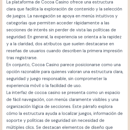
La plataforma de Cocoa Casino ofrece una estructura
clara que facilita la exploración de contenido y la selección
de juegos. La navegación se apoya en menús intuitivos y
categorías que permiten acceder rápidamente a las
secciones de interés sin perder de vista las políticas de
seguridad. En general, la experiencia se orienta a la rapidez
y a la claridad, dos atributos que suelen destacarse en
reseñas de usuarios cuando describen la primera impresión
tras registrarse.
En conjunto, Cocoa Casino parece posicionarse como una
opción razonable para quienes valoran una estructura clara,
seguridad y juego responsable, sin comprometer la
experiencia móvil o la facilidad de uso.
La interfaz de cocoa casino se presenta como un espacio
de fácil navegación, con menús claramente visibles y una
organización lógica de secciones. Este párrafo explora
cómo la estructura ayuda a localizar juegos, información de
soporte y políticas de seguridad sin necesidad de
múltiples clics. Se destacan elementos de diseño que