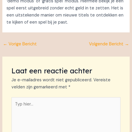
‘demo modus’ of ‘gratis spel’ modus. Hiermee bekijk je een
spel eerst uitgebreid zonder echt geld in te zetten. Het is
een uitstekende manier om nieuwe titels te ontdekken en
te kijken of een spel bij je past.
←
Vorige Bericht
Volgende Bericht
→
Laat een reactie achter
Je e-mailadres wordt niet gepubliceerd.
Vereiste
velden zijn gemarkeerd met
*
Typ
hier...