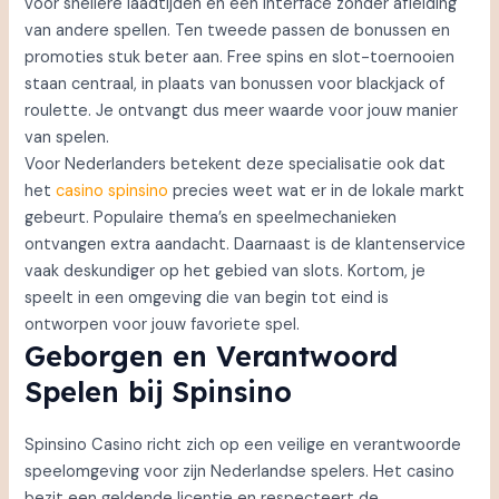
voor snellere laadtijden en een interface zonder afleiding
van andere spellen. Ten tweede passen de bonussen en
promoties stuk beter aan. Free spins en slot-toernooien
staan centraal, in plaats van bonussen voor blackjack of
roulette. Je ontvangt dus meer waarde voor jouw manier
van spelen.
Voor Nederlanders betekent deze specialisatie ook dat
het
casino spinsino
precies weet wat er in de lokale markt
gebeurt. Populaire thema’s en speelmechanieken
ontvangen extra aandacht. Daarnaast is de klantenservice
vaak deskundiger op het gebied van slots. Kortom, je
speelt in een omgeving die van begin tot eind is
ontworpen voor jouw favoriete spel.
Geborgen en Verantwoord
Spelen bij Spinsino
Spinsino Casino richt zich op een veilige en verantwoorde
speelomgeving voor zijn Nederlandse spelers. Het casino
bezit een geldende licentie en respecteert de