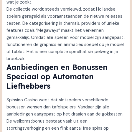
wat je zoekt.
De collectie wordt steeds vernieuwd, zodat Hollandse
spelers geregeld als vooraanstaanden de nieuwe releases
testen. De categorisering in thema’s, providers of unieke
features zoals “Megaways” maakt het verkennen
gemakkelijk. Omdat alle spellen voor mobiel zijn aangepast,
functioneren de graphics en animaties soepel op je mobiel
of tablet. Het is een complete speelhal, simpelweg in je
broekzak.
Aanbiedingen en Bonussen
Speciaal op Automaten
Liefhebbers
Spinsino Casino weet dat slotspelers verschillende
bonussen wensen dan tafelspelers. Vandaar zijn alle
aanbiedingen aangepast op het draaien aan de gokkasten.
De welkomstbonus bestaat vaak uit een
stortingsverhoging en een flink aantal free spins op