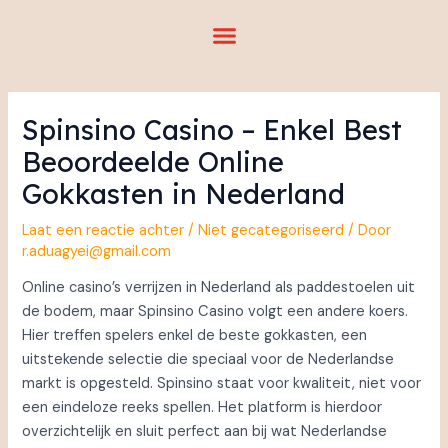
Ga
Bericht
naar
navigatie
de
inhoud
Spinsino Casino – Enkel Best
Beoordeelde Online
Gokkasten in Nederland
Laat een reactie achter
/
Niet gecategoriseerd
/ Door
r.aduagyei@gmail.com
Online casino’s verrijzen in Nederland als paddestoelen uit
de bodem, maar Spinsino Casino volgt een andere koers.
Hier treffen spelers enkel de beste gokkasten, een
uitstekende selectie die speciaal voor de Nederlandse
markt is opgesteld. Spinsino staat voor kwaliteit, niet voor
een eindeloze reeks spellen. Het platform is hierdoor
overzichtelijk en sluit perfect aan bij wat Nederlandse