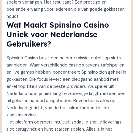
spelers verlangen. Het resultaat? Een prettige en
boeiende ervaring voor iedereen die van goede gokkasten
houdt.
Wat Maakt Spinsino Casino
Uniek voor Nederlandse
Gebruikers?
Spinsino Casino bezit een heldere missie: enkel top slots
aanbieden. Waar verschillende casino’s tevens tafelspellen
en live games hebben, concentreert Spinsino zich geheel in
gokkasten. Die focus levert een diepgaand aanbod met
enkel top titels van de beste providers. Als speler uit
Nederland hoef je niet lang te zoeken; je krijgt meteen een
uitgekozen aanbod aangeboden. Bovendien is alles op
Nederland gericht, van de betaalmethoden tot de
klantenservice.
Het platform opereert intuïtief, zodat je snel je lievelings
slot terugvindt en kunt starten spelen. Alles is in het