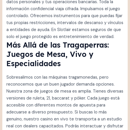
datos personales y tus operaciones bancarias. Toda la
información confidencial viaja cifrada. Impulsamos el juego
controlado. Ofrecemos instrumentos para que puedas fijar
tus propias restricciones, intervalos de descanso y vínculos
a entidades de ayuda. En Slotlair estamos seguros de que
solo el juego protegido es entretenimiento de verdad.
Más Allá de las Tragaperras:
Juegos de Mesa, Vivo y
Especialidades
Sobresalimos con las máquinas tragamonedas, pero
reconocemos que un buen jugador demanda opciones.
Nuestra zona de juegos de mesa es amplia. Tienes diversas
versiones de ruleta, 21, baccarat y póker. Cada juego está
accesible con diferentes montos de apuesta para
adecuarse a diverso presupuesto. Si buscas lo más
genuino, nuestro casino en vivo te transporta a un estudio
real con dealers capacitados. Podrás interactuar y disfrutar