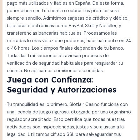
pago más utilizados y fiables en España. De esta forma,
poner dinero en tu cuenta o cobrar tus premios será
siempre sencillo. Admitimos tarjetas de crédito y débito,
billeteras electrónicas como PayPal, Skrill y Neteller, y
transferencias bancarias habituales. Procesamos las
retiradas lo más veloz que podemos, habitualmente en 24
o 48 horas. Los tiempos finales dependen de tu banco.
Todas las transacciones atraviesan procesos de
verificación de seguridad habituales para resguardar tu
cuenta. No aplicamos comisiones escondidas.
Juega con Confianza:
Seguridad y Autorizaciones
Tu tranquilidad es lo primero. Slotlair Casino funciona con
una licencia de juego rigurosa, otorgada por una organismo
regulador acreditado. Esto certifica que todas nuestras
actividades son inspeccionadas, justas y se ajustan a la
legalidad. Utilizamos cifrado SSL para salvaguardar tus