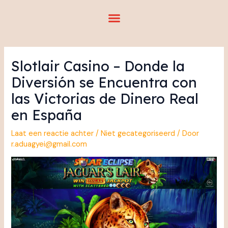
Ga
Bericht
naar
navigatie
de
inhoud
Slotlair Casino – Donde la
Diversión se Encuentra con
las Victorias de Dinero Real
en España
Laat een reactie achter
/
Niet gecategoriseerd
/ Door
r.aduagyei@gmail.com