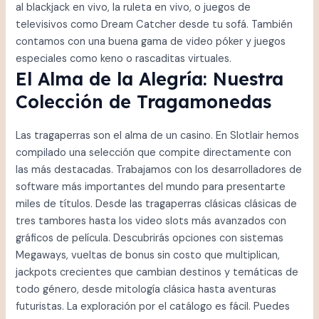
al blackjack en vivo, la ruleta en vivo, o juegos de
televisivos como Dream Catcher desde tu sofá. También
contamos con una buena gama de video póker y juegos
especiales como keno o rascaditas virtuales.
El Alma de la Alegría: Nuestra
Colección de Tragamonedas
Las tragaperras son el alma de un casino. En Slotlair hemos
compilado una selección que compite directamente con
las más destacadas. Trabajamos con los desarrolladores de
software más importantes del mundo para presentarte
miles de títulos. Desde las tragaperras clásicas clásicas de
tres tambores hasta los video slots más avanzados con
gráficos de película. Descubrirás opciones con sistemas
Megaways, vueltas de bonus sin costo que multiplican,
jackpots crecientes que cambian destinos y temáticas de
todo género, desde mitología clásica hasta aventuras
futuristas. La exploración por el catálogo es fácil. Puedes