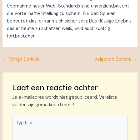
Übernahme neuer Web-Standards sind unverzichtbar, um
die vorteilhafte Stellung zu sichern. Für den Spieler
bedeutet das, er kann sich sicher sein: Das flüssige Erlebnis,
das er heute zu schätzen weiß, wird auch künftig
fortbestehen.
←
Vorige Bericht
Volgende Bericht
→
Laat een reactie achter
Je e-mailadres wordt niet gepubliceerd.
Vereiste
velden zijn gemarkeerd met
*
Typ
hier...