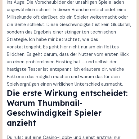
ins Auge: Die Vorschaubilder der unzähligen Spiele laden
ungewöhnlich schnell. In dieser Branche entscheidet eine
Millisekunde oft darüber, ob ein Spieler weitermacht oder
die Seite schließt. Diese Geschwindigkeit ist kein Glücksfall,
sondern das Ergebnis einer stringenten technischen
Strategie. Ich habe mir betrachtet, wie das
vonstattengeht. Es geht hier nicht nur um ein flottes
Bildchen. Es geht darum, dass der Nutzer vom ersten Klick
an einen problemlosen Einstieg hat – und selbst der
hastigste Tester ist entspannt. Ich erläutere dir, welche
Faktoren das möglich machen und warum das für dein
Spielvergnügen einen wirklichen Unterschied ausmacht.
Die erste Wirkung entscheidet:
Warum Thumbnail-
Geschwindigkeit Spieler
anzieht
Du rufst auf eine Casino-Lobby und siehst erstmal nur