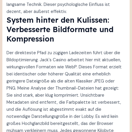
langsame Technik. Dieser psychologische Einfluss ist
dezent, aber äußerst effektiv.
System hinter den Kulissen:
Verbesserte Bildformate und
Kompression
Der direkteste Pfad zu zügigen Ladezeiten führt über die
Bildoptimierung. Jack`s Casino arbeitet hier mit aktuellen,
wirkungsvollen Formaten wie WebP. Dieses Format erzielt
bei identischer oder höherer Qualität eine erheblich
geringere Dateigröße als die alten Klassiker JPEG oder
PNG. Meine Analyse der Thumbnail-Dateien hat gezeigt:
Sie sind stark, aber klug komprimiert. Unsichtbare
Metadaten sind entfernt, die Farbpalette ist verbessert,
und die Auflösung ist abgestimmt exakt auf die
notwendige Darstellungsgröße in der Lobby. Es wird kein
großes Hochglanzbild bereitgestellt, das der Browser
mühsam verkleinern muss. Jedes gewonnene Kilobyte