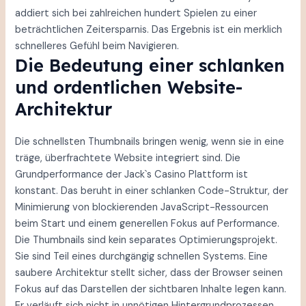
addiert sich bei zahlreichen hundert Spielen zu einer
beträchtlichen Zeitersparnis. Das Ergebnis ist ein merklich
schnelleres Gefühl beim Navigieren.
Die Bedeutung einer schlanken
und ordentlichen Website-
Architektur
Die schnellsten Thumbnails bringen wenig, wenn sie in eine
träge, überfrachtete Website integriert sind. Die
Grundperformance der Jack`s Casino Plattform ist
konstant. Das beruht in einer schlanken Code-Struktur, der
Minimierung von blockierenden JavaScript-Ressourcen
beim Start und einem generellen Fokus auf Performance.
Die Thumbnails sind kein separates Optimierungsprojekt.
Sie sind Teil eines durchgängig schnellen Systems. Eine
saubere Architektur stellt sicher, dass der Browser seinen
Fokus auf das Darstellen der sichtbaren Inhalte legen kann.
Er verläuft sich nicht in unnötigen Hintergrundprozessen.