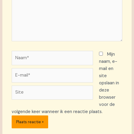
Naam*
Mijn
naam, e-
mail en
E-
site
mail*
opslaan in
Site
deze
browser
voor de
volgende keer wanneer ik een reactie plaats.