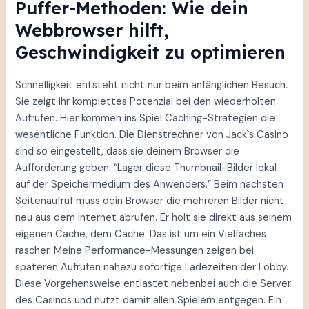
Puffer-Methoden: Wie dein
Webbrowser hilft,
Geschwindigkeit zu optimieren
Schnelligkeit entsteht nicht nur beim anfänglichen Besuch.
Sie zeigt ihr komplettes Potenzial bei den wiederholten
Aufrufen. Hier kommen ins Spiel Caching-Strategien die
wesentliche Funktion. Die Dienstrechner von Jack`s Casino
sind so eingestellt, dass sie deinem Browser die
Aufforderung geben: “Lager diese Thumbnail-Bilder lokal
auf der Speichermedium des Anwenders.” Beim nächsten
Seitenaufruf muss dein Browser die mehreren Bilder nicht
neu aus dem Internet abrufen. Er holt sie direkt aus seinem
eigenen Cache, dem Cache. Das ist um ein Vielfaches
rascher. Meine Performance-Messungen zeigen bei
späteren Aufrufen nahezu sofortige Ladezeiten der Lobby.
Diese Vorgehensweise entlastet nebenbei auch die Server
des Casinos und nützt damit allen Spielern entgegen. Ein