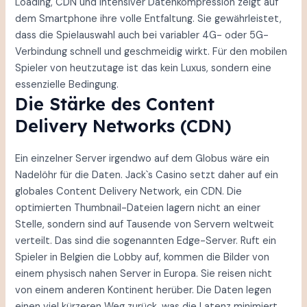
Loading, CDN und intensiver Datenkompression zeigt auf
dem Smartphone ihre volle Entfaltung. Sie gewährleistet,
dass die Spielauswahl auch bei variabler 4G- oder 5G-
Verbindung schnell und geschmeidig wirkt. Für den mobilen
Spieler von heutzutage ist das kein Luxus, sondern eine
essenzielle Bedingung.
Die Stärke des Content
Delivery Networks (CDN)
Ein einzelner Server irgendwo auf dem Globus wäre ein
Nadelöhr für die Daten. Jack`s Casino setzt daher auf ein
globales Content Delivery Network, ein CDN. Die
optimierten Thumbnail-Dateien lagern nicht an einer
Stelle, sondern sind auf Tausende von Servern weltweit
verteilt. Das sind die sogenannten Edge-Server. Ruft ein
Spieler in Belgien die Lobby auf, kommen die Bilder von
einem physisch nahen Server in Europa. Sie reisen nicht
von einem anderen Kontinent herüber. Die Daten legen
einen viel kürzeren Weg zurück, was die Latenz minimiert.