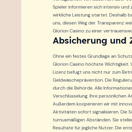
Spieler informieren sich intensiv und
wirkliche Leistung startet. Deshalb
uns, diesen Weg der Transparenz wei
Glorion Casino zu einer vertrauensw
Absicherung und Z
Ohne ein festes Grundlage an Schutz 
Glorion Casino höchste Wichtigkeit. 
Lizenz befugt uns nicht nur zum Betri
Geldwäscheprävention. Die Regulierun
durch die Behörde. Alle Information
Verschlüsselung. Ihre persönlichen A
Außerdem kooperieren wir mit innova
Aktivitäten sofort signalisieren. Di
turnusmäßigen Abständen. Sie stelle
Resultate für jegliche Nutzer. Die en