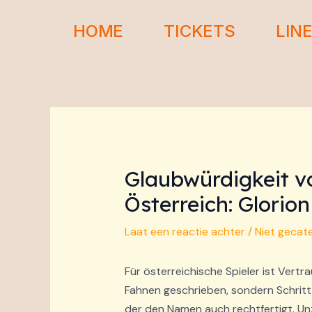
Ga
Bericht
naar
navigatie
HOME
TICKETS
LIN
de
inhoud
Glaubwürdigkeit v
Österreich: Glorio
Laat een reactie achter
/
Niet gecat
Für österreichische Spieler ist Vert
Fahnen geschrieben, sondern Schritt f
der den Namen auch rechtfertigt. Unz