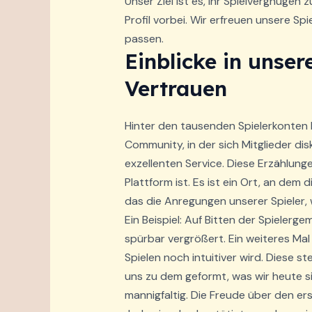
Unser Ziel ist es, Ihr Spielvergnügen
Profil vorbei. Wir erfreuen unsere S
passen.
Einblicke in unse
Vertrauen
Hinter den tausenden Spielerkonten b
Community, in der sich Mitglieder dis
exzellenten Service. Diese Erzählung
Plattform ist. Es ist ein Ort, an dem 
das die Anregungen unserer Spieler
Ein Beispiel: Auf Bitten der Spieler
spürbar vergrößert. Ein weiteres Mal
Spielen noch intuitiver wird. Diese s
uns zu dem geformt, was wir heute sin
mannigfaltig. Die Freude über den er