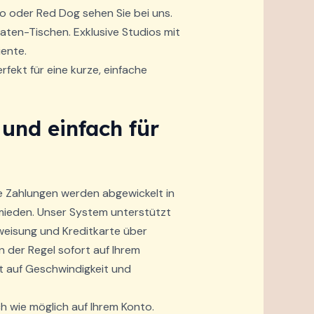
o oder Red Dog sehen Sie bei uns.
aten-Tischen. Exklusive Studios mit
iente.
fekt für eine kurze, einfache
und einfach für
le Zahlungen werden abgewickelt in
ieden. Unser System unterstützt
weisung und Kreditkarte über
n der Regel sofort auf Ihrem
t auf Geschwindigkeit und
h wie möglich auf Ihrem Konto.