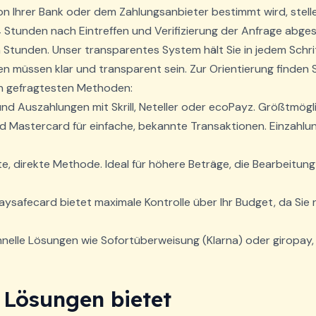
n Ihrer Bank oder dem Zahlungsanbieter bestimmt wird, stelle
Stunden nach Eintreffen und Verifizierung der Anfrage abgeschl
n Stunden. Unser transparentes System hält Sie in jedem Schri
n müssen klar und transparent sein. Zur Orientierung finden 
rn gefragtesten Methoden:
nd Auszahlungen mit Skrill, Neteller oder ecoPayz. Größtmögl
d Mastercard für einfache, bekannte Transaktionen. Einzahlun
e, direkte Methode. Ideal für höhere Beträge, die Bearbeitun
ysafecard bietet maximale Kontrolle über Ihr Budget, da Sie 
nelle Lösungen wie Sofortüberweisung (Klarna) oder giropay, d
e Lösungen bietet