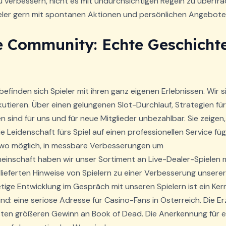
 zu verbessern, nicht es mit undurchsichtigen Regeln zu überfr
pieler gern mit spontanen Aktionen und persönlichen Angeboten
re Community: Echte Geschicht
efinden sich Spieler mit ihren ganz eigenen Erlebnissen. Wir s
kutieren. Über einen gelungenen Slot-Durchlauf, Strategien fü
en sind für uns und für neue Mitglieder unbezahlbar. Sie zeige
die Leidenschaft fürs Spiel auf einen professionellen Service f
, wo möglich, in messbare Verbesserungen um
gemeinschaft haben wir unser Sortiment an Live-Dealer-Spielen 
 lieferten Hinweise von Spielern zu einer Verbesserung unsere
tetige Entwicklung im Gespräch mit unseren Spielern ist ein Ker
d: eine seriöse Adresse für Casino-Fans in Österreich. Die Er
sten größeren Gewinn an Book of Dead. Die Anerkennung für einf