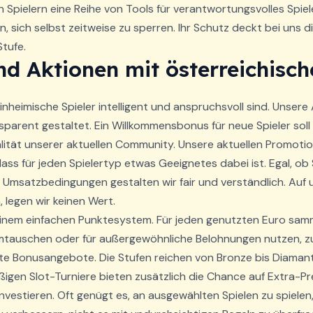
 Spielern eine Reihe von Tools für verantwortungsvolles Spie
, sich selbst zeitweise zu sperren. Ihr Schutz deckt bei uns d
tufe.
d Aktionen mit österreichis
inheimische Spieler intelligent und anspruchsvoll sind. Unsere 
ansparent gestaltet. Ein Willkommensbonus für neue Spieler sol
oyalität unserer aktuellen Community. Unsere aktuellen Promoti
ss für jeden Spielertyp etwas Geeignetes dabei ist. Egal, ob
 Umsatzbedingungen gestalten wir fair und verständlich. Auf u
legen wir keinen Wert.
nem einfachen Punktesystem. Für jeden genutzten Euro sammel
tauschen oder für außergewöhnliche Belohnungen nutzen, zum
Bonusangebote. Die Stufen reichen von Bronze bis Diamant. 
ßigen Slot-Turniere bieten zusätzlich die Chance auf Extra-Pr
nvestieren. Oft genügt es, an ausgewählten Spielen zu spielen