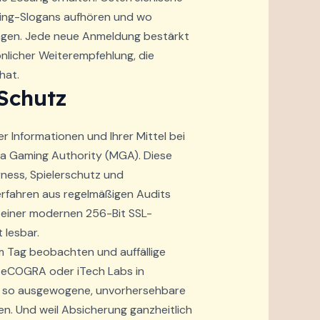
keting-Slogans aufhören und wo
hungen. Jede neue Anmeldung bestärkt
nlicher Weiterempfehlung, die
hat.
 Schutz
 Informationen und Ihrer Mittel bei
lta Gaming Authority (MGA). Diese
rness, Spielerschutz und
Verfahren aus regelmäßigen Audits
 einer modernen 256-Bit SSL-
 lesbar.
m Tag beobachten und auffällige
ie eCOGRA oder iTech Labs in
ren so ausgewogene, unvorhersehbare
ten. Und weil Absicherung ganzheitlich