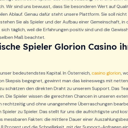
ich. Wir sind uns bewusst, dass Sie besonderen Wert auf Qualit
len Ablauf. Genau dafür steht unsere Plattform. Sie soll nicht
 stehen Sie als Spieler und der Aufbau einer Gemeinschaft, in
ich täglich, weil die Erfahrungen positiv sind und die Gewisshe
selben Maß beachtet.
sche Spieler Glorion Casino ih
 unser bedeutendstes Kapital. In Österreich,
casino glorion
, w
ion Skepsis begegnet, gewinnt man das keineswegs mit netten
u schätzen den direkten Draht zu unserem Support. Das Team
n. Die Spieler wissen die gerechten Chancen in unseren exter
en rechtzeitig und ohne unangenehme Überraschungen bearbei
 Spieler zu Spieler. Das stellt für uns die aufrichtigste und k
s messbaren Fakten: die mittlere Dauer einer Auszahlungsbea
8 Prozent und die Schnelligkeit, mit der Support-Anfragen ei