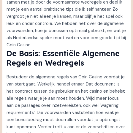
samen met je door de voornaamste wedregels en deel ik
met je een aantal praktische tips die ik zelf hanteer. Zo
vergroot je niet alleen je kansen, maar blijf je het spel ook
leuk en onder controle. We hebben het over de algemene
voorwaarden, hoe je bonussen optimaal gebruikt, en wat je
als Nederlandse speler moet weten voor een goede tijd bij
Coin Casino.
De Basis: Essentiële Algemene
Regels en Wedregels
Bestudeer de algemene regels van Coin Casino voordat je
van start gaat. Werkelijk, handel ernaar. Dat document is
het contract tussen de gebruiker en het casino en behelst
alle regels waar je je aan moet houden. Wijd meer focus
aan de passages over inzetvereisten, ook wel ‘wagering
requirements’. Die voorwaarden vaststellen hoe vaak je
een bonusbedrag moet doorrollen voordat je opbrengst
kunt opnemen. Verder treft u aan er de voorschriften over