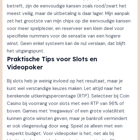
betreft, zijn de eenvoudige kansen zoals rood/zwart het
meest veilig, maar de uitbetaling is daar lager. Mijn aanpak:
zet het grootste van mijn chips op die eenvoudige kansen
voor meer spelplezier, en reserveer een klein deel voor
specifieke nummers voor de sensatie van een hogere
winst. Geen enkel systeem kan de nul verslaan, dat blijft
het uitgangspunt.
Praktische Tips voor Slots en
Videopoker
Bij slots heb je weinig invloed op het resultaat, maar je
kunt wel verstandige keuzes maken. Let altijd naar het
berekende uitkeringspercentage (RTP). Selecteer bij Coin
Casino bij voorrang voor slots met een RTP van 96% of
boven. Games met ‘megaways’ of een grote volatiliteit
kunnen grote winsten geven, maar je bankroll vermindert
er ook vliegensvlug door weg. Speel ze alleen met een
beperkt budget. Voor videopoker is het, net als bij