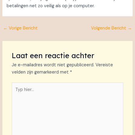
betalingen net zo veilig als op je computer.
←
Vorige Bericht
Volgende Bericht
→
Laat een reactie achter
Je e-mailadres wordt niet gepubliceerd.
Vereiste
velden zijn gemarkeerd met
*
Typ
hier...