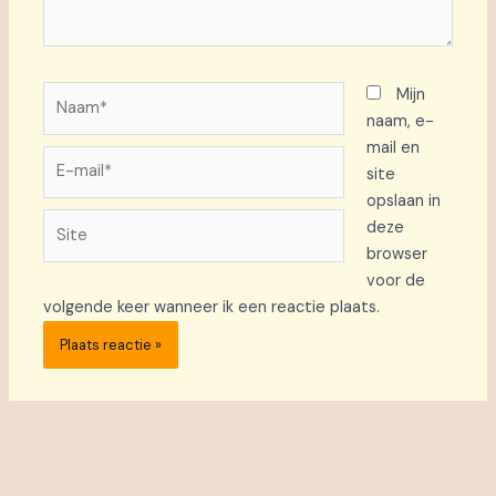
Naam*
Mijn
naam, e-
mail en
E-
site
mail*
opslaan in
Site
deze
browser
voor de
volgende keer wanneer ik een reactie plaats.