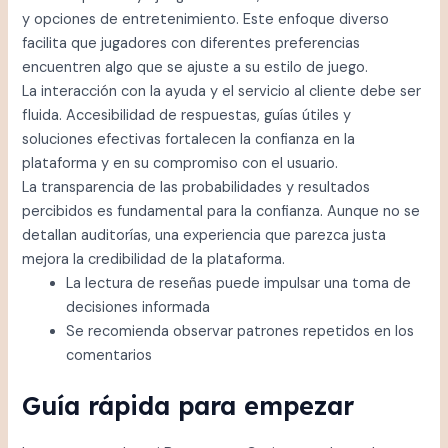
y opciones de entretenimiento. Este enfoque diverso
facilita que jugadores con diferentes preferencias
encuentren algo que se ajuste a su estilo de juego.
La interacción con la ayuda y el servicio al cliente debe ser
fluida. Accesibilidad de respuestas, guías útiles y
soluciones efectivas fortalecen la confianza en la
plataforma y en su compromiso con el usuario.
La transparencia de las probabilidades y resultados
percibidos es fundamental para la confianza. Aunque no se
detallan auditorías, una experiencia que parezca justa
mejora la credibilidad de la plataforma.
La lectura de reseñas puede impulsar una toma de
decisiones informada
Se recomienda observar patrones repetidos en los
comentarios
Guía rápida para empezar