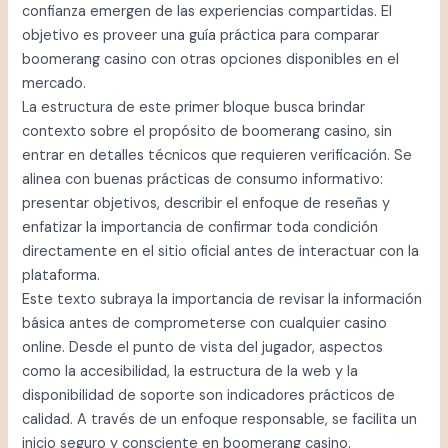
confianza emergen de las experiencias compartidas. El
objetivo es proveer una guía práctica para comparar
boomerang casino con otras opciones disponibles en el
mercado.
La estructura de este primer bloque busca brindar
contexto sobre el propósito de boomerang casino, sin
entrar en detalles técnicos que requieren verificación. Se
alinea con buenas prácticas de consumo informativo:
presentar objetivos, describir el enfoque de reseñas y
enfatizar la importancia de confirmar toda condición
directamente en el sitio oficial antes de interactuar con la
plataforma.
Este texto subraya la importancia de revisar la información
básica antes de comprometerse con cualquier casino
online. Desde el punto de vista del jugador, aspectos
como la accesibilidad, la estructura de la web y la
disponibilidad de soporte son indicadores prácticos de
calidad. A través de un enfoque responsable, se facilita un
inicio seguro y consciente en boomerang casino.