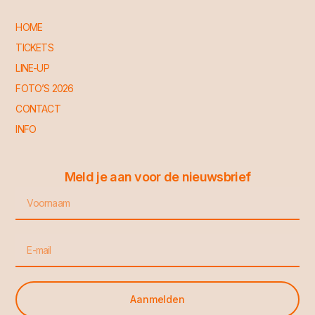
HOME
TICKETS
LINE-UP
FOTO’S 2026
CONTACT
INFO
Meld je aan voor de nieuwsbrief
Voornaam
Email
Aanmelden