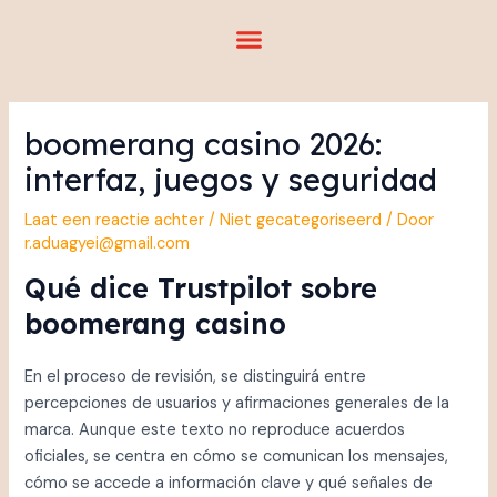
Ga
Bericht
naar
navigatie
de
inhoud
boomerang casino 2026:
interfaz, juegos y seguridad
Laat een reactie achter
/
Niet gecategoriseerd
/ Door
r.aduagyei@gmail.com
Qué dice Trustpilot sobre
boomerang casino
En el proceso de revisión, se distinguirá entre
percepciones de usuarios y afirmaciones generales de la
marca. Aunque este texto no reproduce acuerdos
oficiales, se centra en cómo se comunican los mensajes,
cómo se accede a información clave y qué señales de