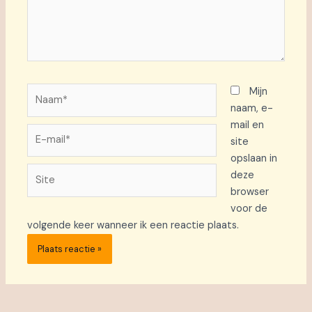
Naam*
Mijn
naam, e-
mail en
E-
site
mail*
opslaan in
Site
deze
browser
voor de
volgende keer wanneer ik een reactie plaats.