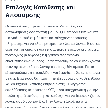
από δω.
Επιλογές Κατάθεσης και
Απόσυρσης
Οι συναλλαγές πρέπει να είναι το ίδιο απλές και
ασφαλισμένες όσο το παίξιμο. Το Big Bamboo Slot διαθέτει
μια γκάμα από συμβατικές και σύγχρονες τρόπους
πληρωμής, για να εξυπηρετήσει ποικίλες επιλογές. Είσαι σε
θέση να χρησιμοποιήσετε πιστωτικές ή χρεωστικές κάρτες,
τραπεζικές μεταφορές ή ψηφιακά πορτοφόλια. Οι
διαδικασίες είναι άμεσες, με τις προσθήκες να εμφανίζονται
στον προσωπικό σου λογαριασμό σχεδόν άμεσα. Για τις
εξαργυρώσεις, η ιστοσελίδα είναι ξεκάθαρη. Σε ενημερώνει
με ακρίβεια πόσο θα πάρει η επεξεργασία για κάθε μέθοδο
και αν ισχύουν κάποιες επιβαρύνσεις. Η διεργασία
επαλήθευσης ταυτότητας (KYC) είναι υποχρεωτική για την
πρώτη φορά απόσυρση, και υπάρχει για να διασφαλίζει τον
λογαριασμό σου τον ίδιο. Η εν λόγω ειλικρίνεια στα
οικονομικά ζητήματα δείχνει επαγγελματική δεοντολογία και