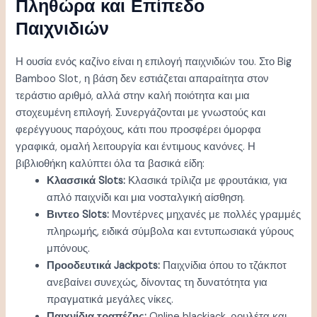
Πληθώρα και Επίπεδο
Παιχνιδιών
Η ουσία ενός καζίνο είναι η επιλογή παιχνιδιών του. Στο Big
Bamboo Slot, η βάση δεν εστιάζεται απαραίτητα στον
τεράστιο αριθμό, αλλά στην καλή ποιότητα και μια
στοχευμένη επιλογή. Συνεργάζονται με γνωστούς και
φερέγγυους παρόχους, κάτι που προσφέρει όμορφα
γραφικά, ομαλή λειτουργία και έντιμους κανόνες. Η
βιβλιοθήκη καλύπτει όλα τα βασικά είδη:
Κλασσικά Slots:
Κλασικά τρίλιζα με φρουτάκια, για
απλό παιχνίδι και μια νοσταλγική αίσθηση.
Βιντεο Slots:
Μοντέρνες μηχανές με πολλές γραμμές
πληρωμής, ειδικά σύμβολα και εντυπωσιακά γύρους
μπόνους.
Προοδευτικά Jackpots:
Παιχνίδια όπου το τζάκποτ
ανεβαίνει συνεχώς, δίνοντας τη δυνατότητα για
πραγματικά μεγάλες νίκες.
Παιχνίδια τραπέζης:
Online blackjack, ρουλέτα και