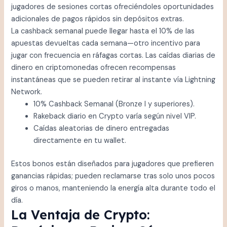
jugadores de sesiones cortas ofreciéndoles oportunidades
adicionales de pagos rápidos sin depósitos extras.
La cashback semanal puede llegar hasta el 10% de las
apuestas devueltas cada semana—otro incentivo para
jugar con frecuencia en ráfagas cortas. Las caídas diarias de
dinero en criptomonedas ofrecen recompensas
instantáneas que se pueden retirar al instante vía Lightning
Network.
10% Cashback Semanal (Bronze I y superiores).
Rakeback diario en Crypto varía según nivel VIP.
Caídas aleatorias de dinero entregadas
directamente en tu wallet.
Estos bonos están diseñados para jugadores que prefieren
ganancias rápidas; pueden reclamarse tras solo unos pocos
giros o manos, manteniendo la energía alta durante todo el
día.
La Ventaja de Crypto: