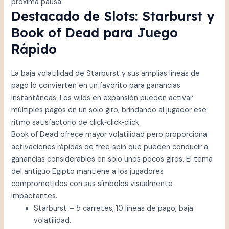
próxima pausa.
Destacado de Slots: Starburst y
Book of Dead para Juego
Rápido
La baja volatilidad de Starburst y sus amplias líneas de
pago lo convierten en un favorito para ganancias
instantáneas. Los wilds en expansión pueden activar
múltiples pagos en un solo giro, brindando al jugador ese
ritmo satisfactorio de click‑click‑click.
Book of Dead ofrece mayor volatilidad pero proporciona
activaciones rápidas de free‑spin que pueden conducir a
ganancias considerables en solo unos pocos giros. El tema
del antiguo Egipto mantiene a los jugadores
comprometidos con sus símbolos visualmente
impactantes.
Starburst – 5 carretes, 10 líneas de pago, baja
volatilidad.