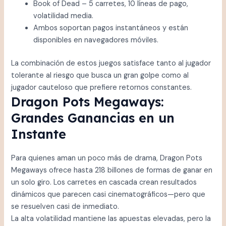
Book of Dead – 5 carretes, 10 líneas de pago,
volatilidad media.
Ambos soportan pagos instantáneos y están
disponibles en navegadores móviles.
La combinación de estos juegos satisface tanto al jugador
tolerante al riesgo que busca un gran golpe como al
jugador cauteloso que prefiere retornos constantes.
Dragon Pots Megaways:
Grandes Ganancias en un
Instante
Para quienes aman un poco más de drama, Dragon Pots
Megaways ofrece hasta 218 billones de formas de ganar en
un solo giro. Los carretes en cascada crean resultados
dinámicos que parecen casi cinematográficos—pero que
se resuelven casi de inmediato.
La alta volatilidad mantiene las apuestas elevadas, pero la