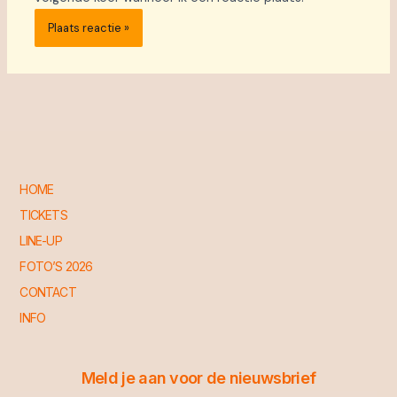
HOME
TICKETS
LINE-UP
FOTO’S 2026
CONTACT
INFO
Meld je aan voor de nieuwsbrief