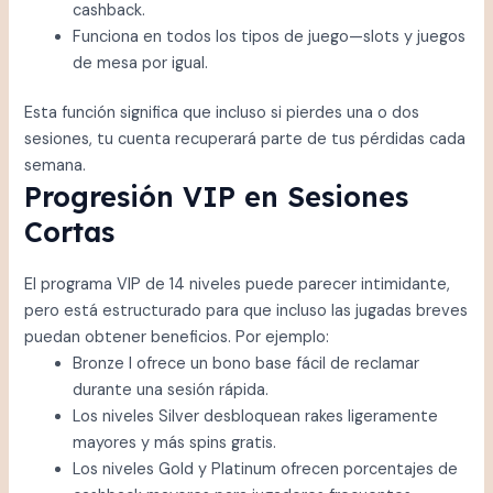
cashback.
Funciona en todos los tipos de juego—slots y juegos
de mesa por igual.
Esta función significa que incluso si pierdes una o dos
sesiones, tu cuenta recuperará parte de tus pérdidas cada
semana.
Progresión VIP en Sesiones
Cortas
El programa VIP de 14 niveles puede parecer intimidante,
pero está estructurado para que incluso las jugadas breves
puedan obtener beneficios. Por ejemplo:
Bronze I ofrece un bono base fácil de reclamar
durante una sesión rápida.
Los niveles Silver desbloquean rakes ligeramente
mayores y más spins gratis.
Los niveles Gold y Platinum ofrecen porcentajes de