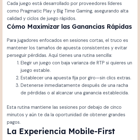
Cada juego está desarrollado por proveedores líderes
como Pragmatic Play y Big Time Gaming, asegurando alta
calidad y ciclos de juego rápidos.
Cómo Maximizar las Ganancias Rápidas
Para jugadores enfocados en sesiones cortas, el truco es
mantener los tamaños de apuesta consistentes y evitar
perseguir pérdidas. Aquí tienes una rutina sencilla:
Elegir un juego con baja varianza de RTP si quieres un
juego estable.
Establecer una apuesta fija por giro—sin clics extras.
Detenerse inmediatamente después de una racha
de pérdidas o al alcanzar una ganancia establecida.
Esta rutina mantiene las sesiones por debajo de cinco
minutos y aún te da la oportunidad de obtener grandes
pagos.
La Experiencia Mobile-First