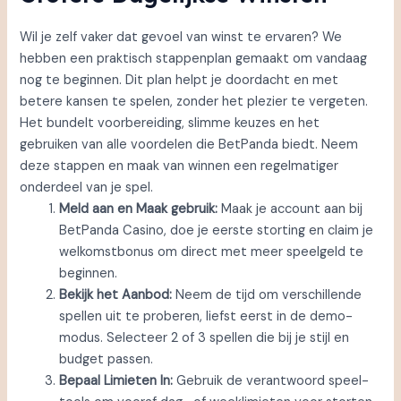
Wil je zelf vaker dat gevoel van winst te ervaren? We
hebben een praktisch stappenplan gemaakt om vandaag
nog te beginnen. Dit plan helpt je doordacht en met
betere kansen te spelen, zonder het plezier te vergeten.
Het bundelt voorbereiding, slimme keuzes en het
gebruiken van alle voordelen die BetPanda biedt. Neem
deze stappen en maak van winnen een regelmatiger
onderdeel van je spel.
Meld aan en Maak gebruik:
Maak je account aan bij
BetPanda Casino, doe je eerste storting en claim je
welkomstbonus om direct met meer speelgeld te
beginnen.
Bekijk het Aanbod:
Neem de tijd om verschillende
spellen uit te proberen, liefst eerst in de demo-
modus. Selecteer 2 of 3 spellen die bij je stijl en
budget passen.
Bepaal Limieten In:
Gebruik de verantwoord speel-