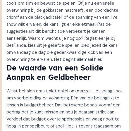
tools om slim en bewust te spelen. Of je nu een snelle
overwinning bij de gokkasten nastreeft, een doordachte
triomf aan de blackjacktafel, of de spanning van een live
show wilt ervaren, de kans ligt er elke etmaal. Pas de
suggesties uit dit bericht toe verbetert je kansen
aanzienlijk. Waarom wacht u je nog op? Registreer je bij
BetPanda, kies uit je geliefde spel en bied jezelf de kans
om vandaag de dag die gedenkwaardige kick van een
overwinning te ervaren. Het begint allemaal hier.
De waarde van een Solide
Aanpak en Geldbeheer
Winst behalen draait niet enkel om mazzel. Het vraagt ook
om voorbereiding en volharding. Eén van de belangrijkste
lessen is budgetbeheer. Dat betekent: bepaal vooraf een
bedrag dat je kunt missen en hou je daaraan strikt aan.
Verdeel dat budget over je spelsessies en waag nooit te
hoog in per spelbeurt of spel. Het is tevens raadzaam om