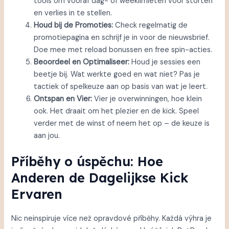
tools om vooraf dag- of weeklimieten voor storten
en verlies in te stellen.
Houd bij de Promoties:
Check regelmatig de
promotiepagina en schrijf je in voor de nieuwsbrief.
Doe mee met reload bonussen en free spin-acties.
Beoordeel en Optimaliseer:
Houd je sessies een
beetje bij. Wat werkte goed en wat niet? Pas je
tactiek of spelkeuze aan op basis van wat je leert.
Ontspan en Vier:
Vier je overwinningen, hoe klein
ook. Het draait om het plezier en de kick. Speel
verder met de winst of neem het op – de keuze is
aan jou.
Příběhy o úspěchu: Hoe
Anderen de Dagelijkse Kick
Ervaren
Nic neinspiruje více než opravdové příběhy. Každá výhra je