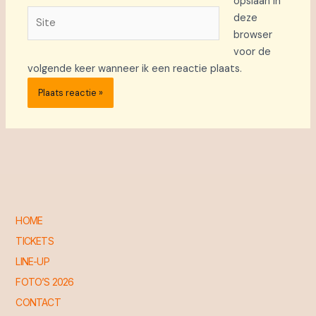
opslaan in
Site
deze
browser
voor de
volgende keer wanneer ik een reactie plaats.
HOME
TICKETS
LINE-UP
FOTO’S 2026
CONTACT