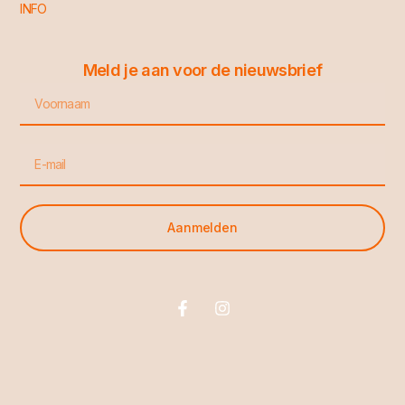
INFO
Meld je aan voor de nieuwsbrief
Voornaam
Email
Aanmelden
F
I
a
n
c
s
e
t
b
a
o
g
o
r