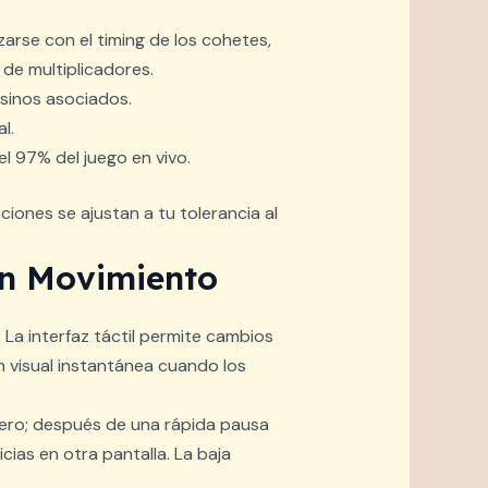
rse con el timing de los cohetes,
de multiplicadores.
asinos asociados.
l.
l 97% del juego en vivo.
ones se ajustan a tu tolerancia al
en Movimiento
La interfaz táctil permite cambios
 visual instantánea cuando los
ajero; después de una rápida pausa
cias en otra pantalla. La baja