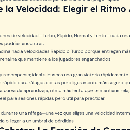
 la Velocidad: Elegir el Ritm
aciones de velocidad—Turbo, Rápido, Normal y Lento—cada un
es podrías encontrar.
nclina hacia velocidades Rápido o Turbo porque entregan má
drenalina que mantiene a los jugadores enganchados.
y recompensa; ideal si buscas una gran victoria rápidamente.
n rápido para ráfagas cortas pero ligeramente más seguro qu
curva de aprendizaje; ritmo más lento que te mantiene relaj
al para sesiones rápidas pero útil para practicar.
a durante una ráfaga—una vez que eliges una velocidad inte
ia o llegar a un umbral de pérdidas.