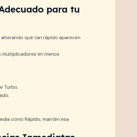
o Adecuado para tu
a alterando qué tan rápido aparecen
s multiplicadores en menos
e Turbo.
ado.
rmedia como Rápido, mantén esa