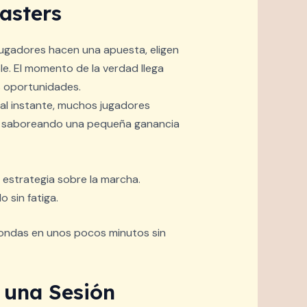
asters
jugadores hacen una apuesta, eligen
le. El momento de la verdad llega
s oportunidades.
al instante, muchos jugadores
r o saboreando una pequeña ganancia
 estrategia sobre la marcha.
 sin fatiga.
 rondas en unos pocos minutos sin
 una Sesión