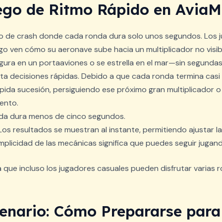
ego de Ritmo Rápido en AviaM
go de crash donde cada ronda dura solo unos segundos. Los 
ego ven cómo su aeronave sube hacia un multiplicador no visib
egura en un portaaviones o se estrella en el mar—sin segunda
a decisiones rápidas. Debido a que cada ronda termina casi 
 rápida sucesión, persiguiendo ese próximo gran multiplicado
iento.
da dura menos de cinco segundos.
os resultados se muestran al instante, permitiendo ajustar la
mplicidad de las mecánicas significa que puedes seguir jugando
ca que incluso los jugadores casuales pueden disfrutar varias
enario: Cómo Prepararse para