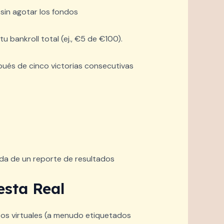
 sin agotar los fondos
 bankroll total (ej., €5 de €100).
ués de cinco victorias consecutivas
da de un reporte de resultados
esta Real
tos virtuales (a menudo etiquetados