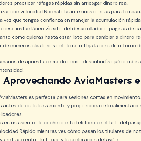
ores practicar ráfagas rápidas sin arriesgar dinero real.
ar con velocidad Normal durante unas rondas para familiariza
a vez que tengas confianza en manejar la acumulación rápida 
cceso instantáneo vía sitio del desarrollador o páginas de c
nto como quieras hasta estar listo para cambiar a dinero rea
 de números aleatorios del demo refleja la cifra de retorno de
tamaños de apuesta en modo demo, descubrirás qué combinaci
intensidad.
l: Aprovechando AviaMasters 
AviaMasters es perfecta para sesiones cortas en movimiento. 
 antes de cada lanzamiento y proporciona retroalimentación
licadores.
tás en un asiento de coche con tu teléfono en el lado del pas
elocidad Rápido mientras ves cómo pasan los titulares de noti
ya retraso entre tu toque y la aceleración del avión.