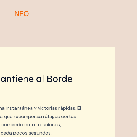
INFO
antiene al Borde
 instantánea y victorias rápidas. El
lla que recompensa ráfagas cortas
 corriendo entre reuniones,
o cada pocos segundos.