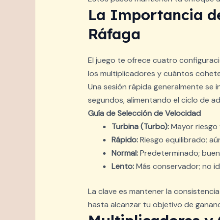
La Importancia de
Ráfaga
El juego te ofrece cuatro configur
los multiplicadores y cuántos cohet
Una sesión rápida generalmente se i
segundos, alimentando el ciclo de a
Guía de Selección de Velocidad
Turbina (Turbo):
Mayor riesgo 
Rápido:
Riesgo equilibrado; aú
Normal:
Predeterminado; buena 
Lento:
Más conservador; no ide
La clave es mantener la consistenci
hasta alcanzar tu objetivo de gananc