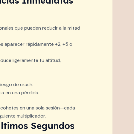
ncias Inmediatas
onales que pueden reducir a la mitad
es aparecer rápidamente +2, +5 o
uce ligeramente tu altitud,
riesgo de crash.
ria en una pérdida.
e cohetes en una sola sesión—cada
uiente multiplicador.
Últimos Segundos