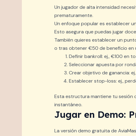
Un jugador de alta intensidad necesi
prematuramente.
Un enfoque popular es establecer una
Esto asegura que puedas jugar doce
También quieres establecer un punto
o tras obtener €50 de beneficio en u
Definir bankroll: ej., €100 en to
Seleccionar apuesta por ronda:
Crear objetivo de ganancia: ej
Establecer stop-loss: ej., pe
Esta estructura mantiene tu sesión 
instantáneo.
Jugar en Demo: Pr
La versión demo gratuita de AviaMas