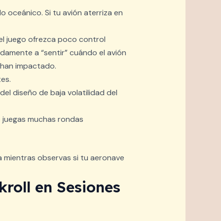
o oceánico. Si tu avión aterriza en
el juego ofrezca poco control
idamente a “sentir” cuándo el avión
 han impactado.
es.
l diseño de baja volatilidad del
 juegas muchas rondas
 mientras observas si tu aeronave
roll en Sesiones