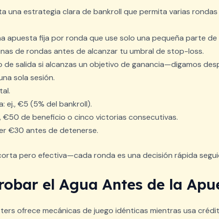
ta una estrategia clara de bankroll que permita varias rondas
 apuesta fija por ronda que use solo una pequeña parte de tu
nas de rondas antes de alcanzar tu umbral de stop-loss.
 de salida si alcanzas un objetivo de ganancia—digamos desp
na sola sesión.
tal.
 ej., €5 (5% del bankroll).
., €50 de beneficio o cinco victorias consecutivas.
rder €30 antes de detenerse.
corta pero efectiva—cada ronda es una decisión rápida segui
obar el Agua Antes de la Apu
ters ofrece mecánicas de juego idénticas mientras usa crédi