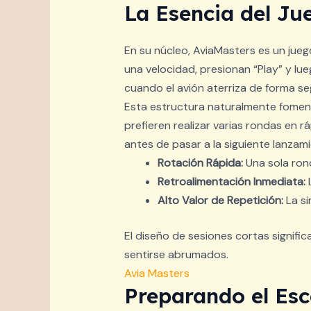
La Esencia del Ju
En su núcleo, AviaMasters es un jue
una velocidad, presionan “Play” y lu
cuando el avión aterriza de forma s
Esta estructura naturalmente foment
prefieren realizar varias rondas en
antes de pasar a la siguiente lanzam
Rotación Rápida:
Una sola ron
Retroalimentación Inmediata:
L
Alto Valor de Repetición:
La si
El diseño de sesiones cortas signifi
sentirse abrumados.
Avia Masters
Preparando el Esc