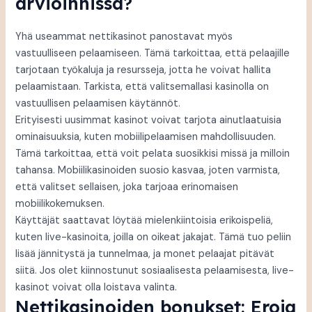
arvioinnissa?
Yhä useammat nettikasinot panostavat myös
vastuulliseen pelaamiseen. Tämä tarkoittaa, että pelaajille
tarjotaan työkaluja ja resursseja, jotta he voivat hallita
pelaamistaan. Tarkista, että valitsemallasi kasinolla on
vastuullisen pelaamisen käytännöt.
Erityisesti uusimmat kasinot voivat tarjota ainutlaatuisia
ominaisuuksia, kuten mobiilipelaamisen mahdollisuuden.
Tämä tarkoittaa, että voit pelata suosikkisi missä ja milloin
tahansa. Mobiilikasinoiden suosio kasvaa, joten varmista,
että valitset sellaisen, joka tarjoaa erinomaisen
mobiilikokemuksen.
Käyttäjät saattavat löytää mielenkiintoisia erikoispeliä,
kuten live-kasinoita, joilla on oikeat jakajat. Tämä tuo peliin
lisää jännitystä ja tunnelmaa, ja monet pelaajat pitävät
siitä. Jos olet kiinnostunut sosiaalisesta pelaamisesta, live-
kasinot voivat olla loistava valinta.
Nettikasinoiden bonukset: Eroja