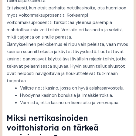
talletuspakkoketta.
Erityisesti, kun etsit parhaita nettikasinoita, ota huomioon
myös voitonmaksuprosentit. Korkeampi
voitonmaksuprosentti tarkoittaa yleensä parempia
mahdollisuuksia voittoihin. Vertaile eri kasinoita ja selvitä,
mikä tarjonta on sinulle parasta.
Elämyksellinen pelikokemus ei riipu vain peleistä, vaan myös
kasinon suunnittelusta ja käytettävyydestä. Luotettavat
kasinot panostavat käyttäjäystävällisiin rajapintoihin, jotka
tekevät pelaamisesta sujuvaa. Hyvin suunnitellut sivustot
ovat helposti navigoitavia ja houkuttelevat tutkimaan
tarjontaa.
Valitse nettikasino, jossa on hyvä asiakasarvostelu.
Hyödynnä kasinon bonuksia ja ilmaiskierroksia.
Varmista, että kasino on lisensoitu ja verovapaa.
Miksi nettikasinoiden
voittohistoria on tärkeä