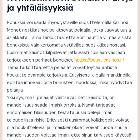
ja yhtäläisyyksiä
Bonuksia voi saada myös ystäville suosittelemalla kasinoa.
Monet nettikasinot palkitsevat pelaajia, jotka tuovat uusia
asiakkaita. Tämä tarkoittaa, että voit nauttia ylimääräisistä
bonuksista vain kertomalla ystävillesi suosikkikasinostasi.
Uusimmat kasinot kilpailevat jatkuvasti toisiaan vastaan
tarjotakseen parhaat bonukset
https://buusticasinos.fi/
.
Tämä tarkoittaa, että pelaajat voivat löytää entistä
houkuttelevampia tarjouksia. Erityisesti kilpailu markkinoilla
edistää innovaatioita bonusten muodossa, mikä hyödyttää
pelaajia.
Yksi syy, miksi pelaajat valitsevat nettikasinoita, on
mahdollisuus saada ilmaiskierroksia. Nämä tarjoavat
erinomaisen tilaisuuden testata uusia pelejä ilman
taloudellista riskiä. Erityisesti uusimmat kolikkopelit voivat
olla houkuttelevia, ja ilmaiskierrokset voivat tuoda sinulle
mahdollisuuden voittaa ilman, että sinun tarvitsee käyttää