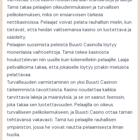
Tämä takaa pelaajien oikeudenmukaisen ja turvallisen
pelikokemuksen, mikä on ensiarvoisen tärkeää
nettikasinoissa. Pelaajat voivat pelata rauhallisin mielin, kun
tietävät, että heidän valitsemansa kasino on luotettava ja
säädelty.
Pelaajien suosimista peleistä Buusti Casinolla löytyy
monenlaisia vaihtoehtoja. Tämä tekee kasinosta
houkuttelevan niin uusille kuin kokeneillekin pelaajille. Laaja
pelivalikoima takaa, että jokaiselle löytyy jotakin mieluista
pelattavaa.
Turvallisuuden varmistaminen on yksi Buusti Casinon
tärkeimmistä tavoitteista. Kasino noudattaa kaikkia
tarvittavia lakeja ja määräyksiä, ja se on saanut lisenssin,
joka takaa sen luotettavuuden. Pelaajilla on oikeus
turvalliseen pelikokemukseen, ja Buusti Casino ottaa tämän
tehtävänsä vakavasti. Tämä luo pelaajille rauhallisen
ympäristön, jossa he voivat nauttia pelaamisesta ilman
huolia.