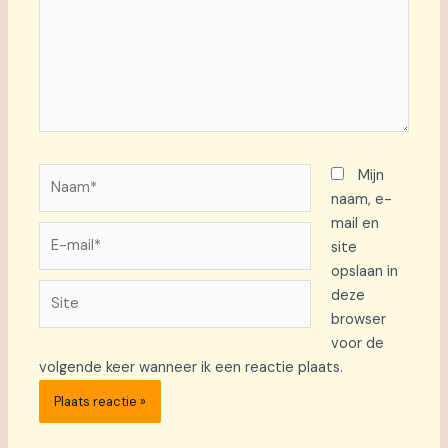
Naam*
Mijn
naam, e-
mail en
E-
site
mail*
opslaan in
Site
deze
browser
voor de
volgende keer wanneer ik een reactie plaats.